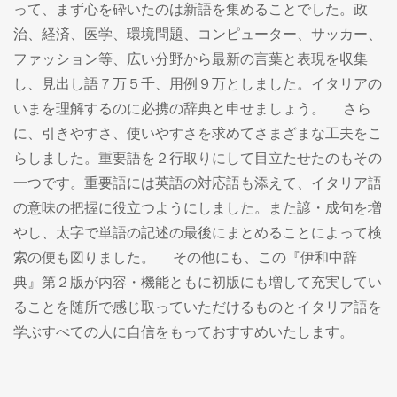
って、まず心を砕いたのは新語を集めることでした。政
治、経済、医学、環境問題、コンピューター、サッカー、
ファッション等、広い分野から最新の言葉と表現を収集
し、見出し語７万５千、用例９万としました。イタリアの
いまを理解するのに必携の辞典と申せましょう。 さら
に、引きやすさ、使いやすさを求めてさまざまな工夫をこ
らしました。重要語を２行取りにして目立たせたのもその
一つです。重要語には英語の対応語も添えて、イタリア語
の意味の把握に役立つようにしました。また諺・成句を増
やし、太字で単語の記述の最後にまとめることによって検
索の便も図りました。 その他にも、この『伊和中辞
典』第２版が内容・機能ともに初版にも増して充実してい
ることを随所で感じ取っていただけるものとイタリア語を
学ぶすべての人に自信をもっておすすめいたします。