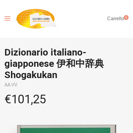
0
Carrello
Dizionario italiano-
giapponese 伊和中辞典
Shogakukan
AA.VV.
€
101,25