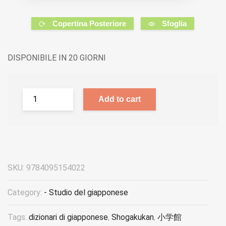
Copertina Posteriore
Sfoglia
DISPONIBILE IN 20 GIORNI
Add to cart
SKU:
9784095154022
Category:
- Studio del giapponese
Tags:
dizionari di giapponese
,
Shogakukan
,
小学館