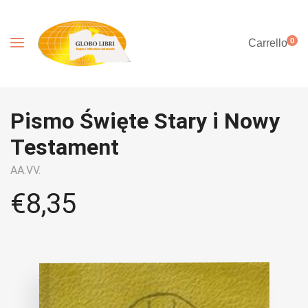
0
Carrello
Pismo Święte Stary i Nowy
Testament
AA.VV.
€
8,35