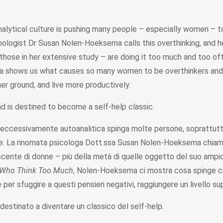
-analytical culture is pushing many people – especially women – 
hologist Dr Susan Nolen-Hoeksema calls this overthinking, and 
hose in her extensive study – are doing it too much and too ofte
 shows us what causes so many women to be overthinkers and 
r ground, and live more productively.
nd is destined to become a self-help classic.
 eccessivamente autoanalitica spinga molte persone, soprattutto
ive. La rinomata psicologa Dott.ssa Susan Nolen-Hoeksema chia
scente di donne – più della metà di quelle oggetto del suo ampio
Who Think Too Much
, Nolen-Hoeksema ci mostra cosa spinge c
er sfuggire a questi pensieri negativi, raggiungere un livello su
 destinato a diventare un classico del self-help.