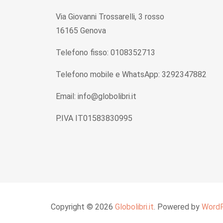
Via Giovanni Trossarelli, 3 rosso
16165 Genova
Telefono fisso: 0108352713
Telefono mobile e WhatsApp: 3292347882
Email: info@globolibri.it
P.IVA IT01583830995
Copyright © 2026
Globolibri.it
. Powered by
Word