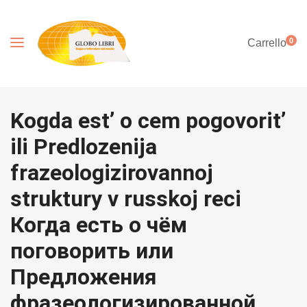
0
Carrello
Kogda est’ o cem pogovorit’
ili Predlozenija
frazeologizirovannoj
struktury v russkoj reci
Когда есть о чём
поговорить или
Предложения
фразеологизированной