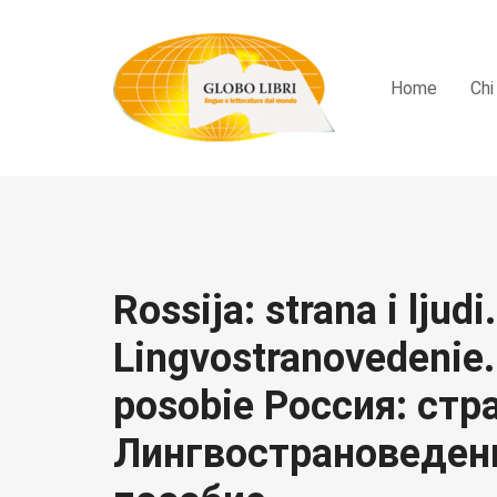
Home
Chi
Rossija: strana i ljudi.
Lingvostranovedenie
posobie Россия: стр
Лингвострановеден