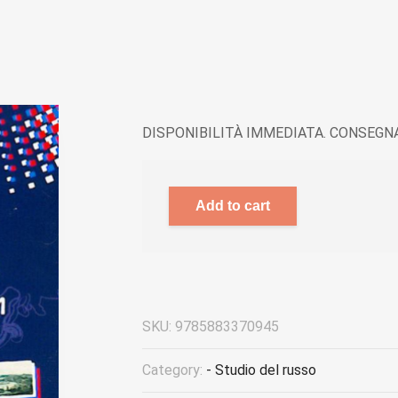
DISPONIBILITÀ IMMEDIATA. CONSEGNA
Add to cart
SKU:
9785883370945
Category:
- Studio del russo