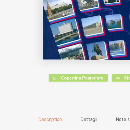
Copertina Posteriore
Sf
Description
Dettagli
Note s