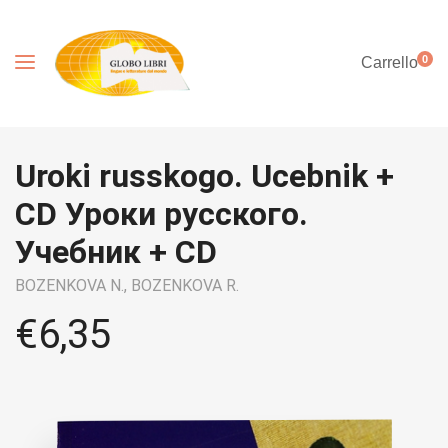
0
Carrello
Uroki russkogo. Ucebnik +
CD Уроки русского.
Учебник + CD
BOZENKOVA N.,
BOZENKOVA R.
€
6,35