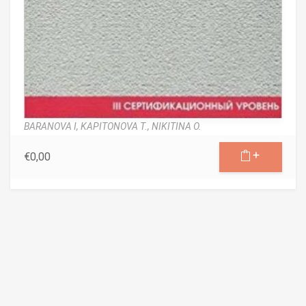
BARANOVA I,
KAPITONOVA T.,
NIKITINA O.
€
0,00