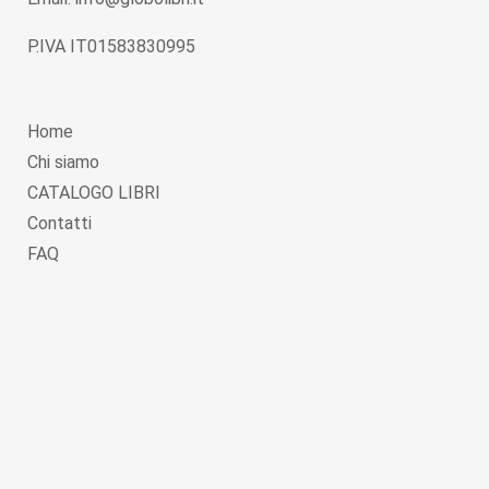
P.IVA IT01583830995
Home
Chi siamo
CATALOGO LIBRI
Contatti
FAQ
Copyright © 2026
Globolibri.it
. Powered by
WordPress
and
Livre
.