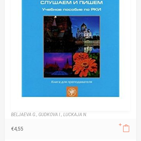
BELJAEVA G.,
GUDKOVA I.,
LUCKAJA N.
€
4,55