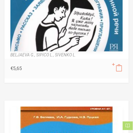
BELJAEVA G.,
SIPICO L.,
SIVENKO L.
€
5,65