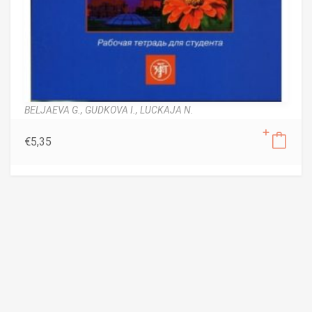
BELJAEVA G.,
GUDKOVA I.,
LUCKAJA N.
€
5,35