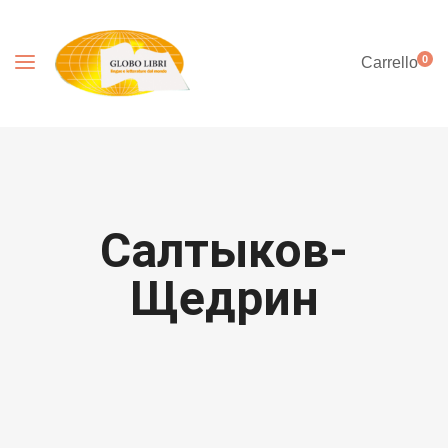
0
Carrello
Салтыков-
Щедрин