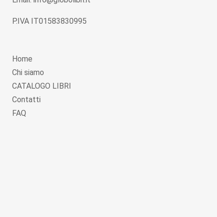
P.IVA IT01583830995
Home
Chi siamo
CATALOGO LIBRI
Contatti
FAQ
Copyright © 2026
Globolibri.it
. Powered by
WordPress
and
Livre
.