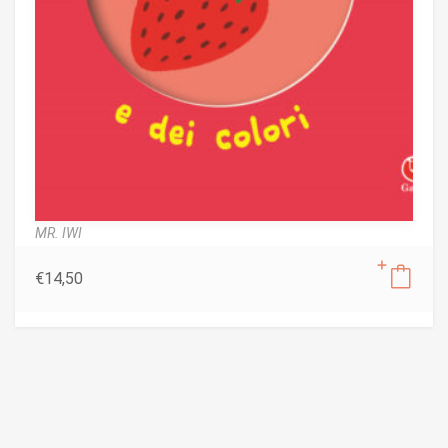
MR. IWI
€
14,50