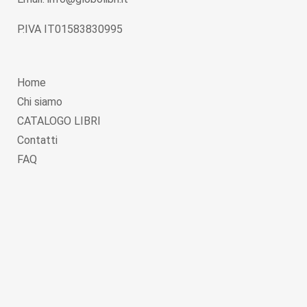
P.IVA IT01583830995
Home
Chi siamo
CATALOGO LIBRI
Contatti
FAQ
Copyright © 2026
Globolibri.it
. Powered by
WordPress
and
Livre
.