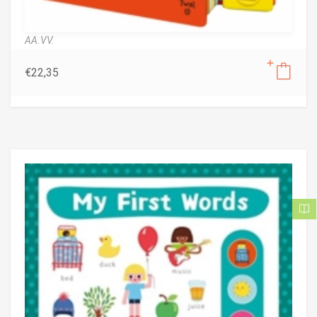
AA.VV.
€
22,35