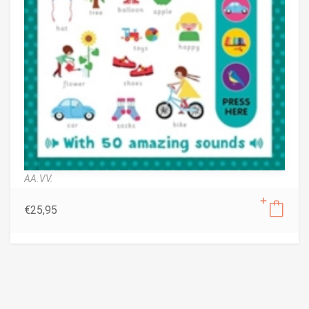
AA.VV.
€
25,95