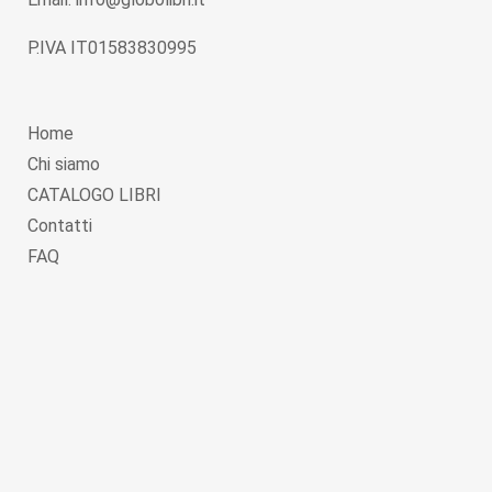
P.IVA IT01583830995
Home
Chi siamo
CATALOGO LIBRI
Contatti
FAQ
Copyright © 2026
Globolibri.it
. Powered by
WordPress
and
Livre
.