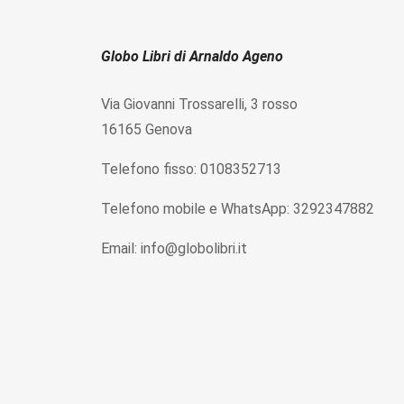
Globo Libri di Arnaldo Ageno
Via Giovanni Trossarelli, 3 rosso
16165 Genova
Telefono fisso: 0108352713
Telefono mobile e WhatsApp: 3292347882
Email: info@globolibri.it
P.IVA IT01583830995