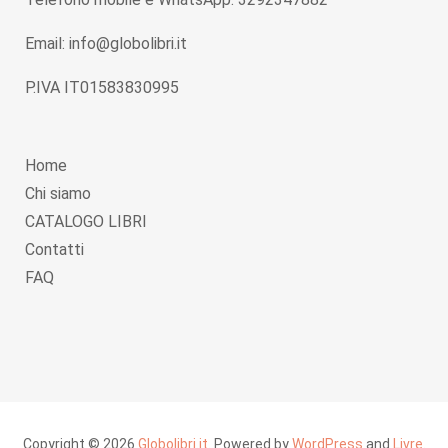
Email: info@globolibri.it
P.IVA IT01583830995
Home
Chi siamo
CATALOGO LIBRI
Contatti
FAQ
Copyright © 2026
Globolibri.it
. Powered by
WordPress
and
Livre
.