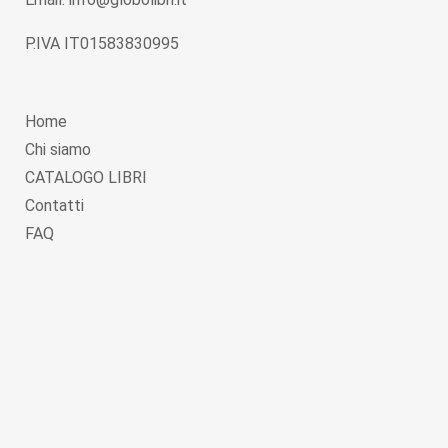
P.IVA IT01583830995
Home
Chi siamo
CATALOGO LIBRI
Contatti
FAQ
Copyright © 2026
Globolibri.it
. Powered by
WordPress
and
Livre
.