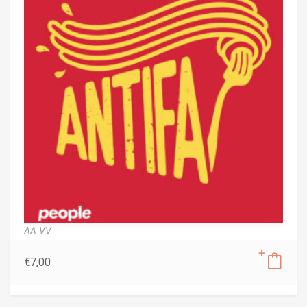
AA.VV.
€
7,00