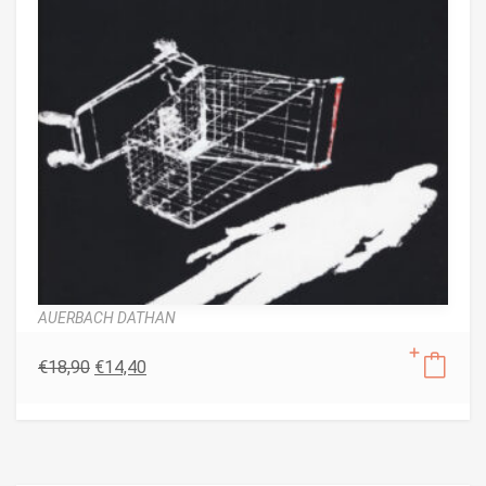
AUERBACH DATHAN
€
18,90
€
14,40