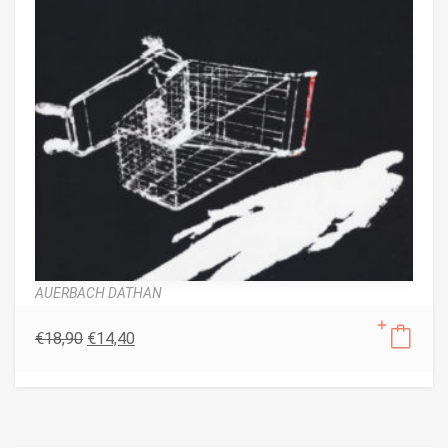
AUERBACH DATHAN
€
18,90
€
14,40