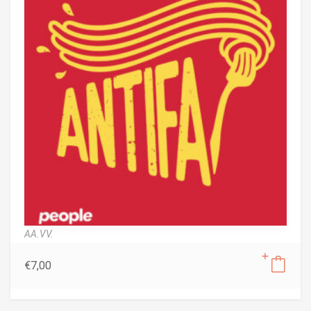
AA.VV.
€
7,00