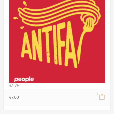
AA.VV.
€
7,00