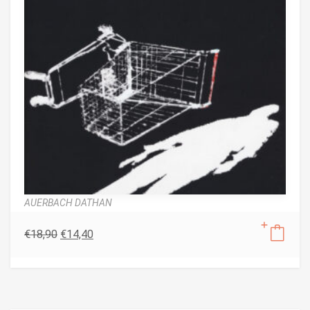
AUERBACH DATHAN
€
18,90
€
14,40