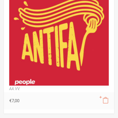
AA.VV.
€
7,00