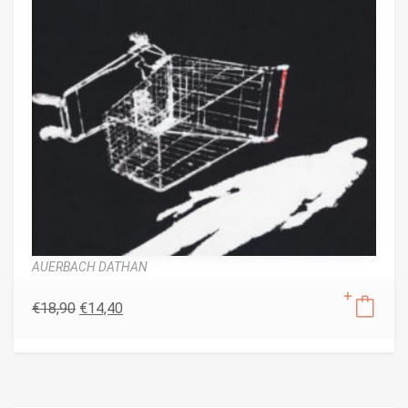
AUERBACH DATHAN
€
18,90
€
14,40