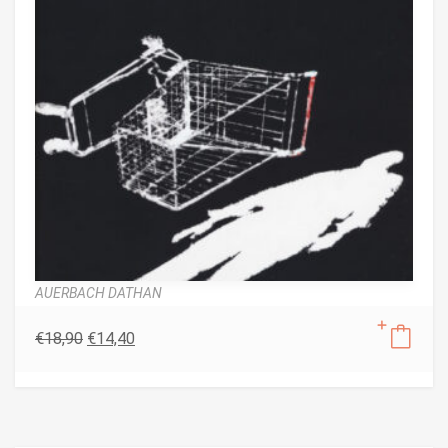
AUERBACH DATHAN
€
18,90
€
14,40