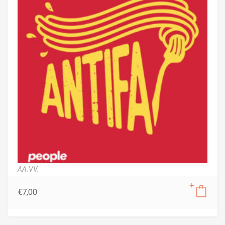
AA.VV.
€
7,00