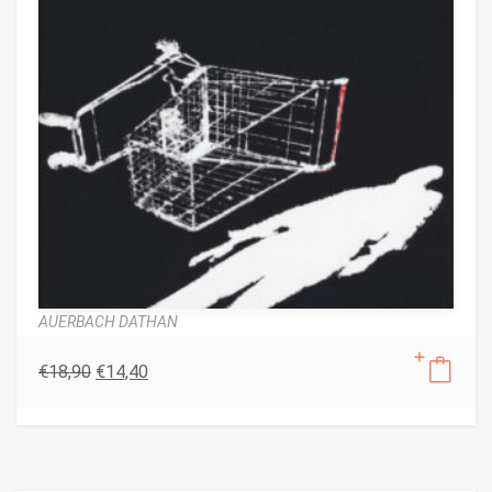
AUERBACH DATHAN
€
18,90
€
14,40