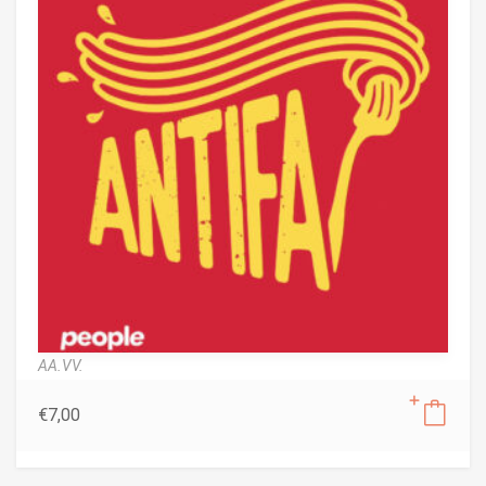
AA.VV.
€
7,00