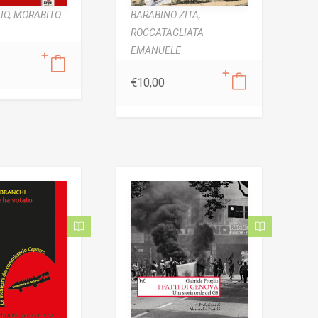
IO,
MORABITO
BARABINO ZITA,
ROCCATAGLIATA
EMANUELE
€
10,00