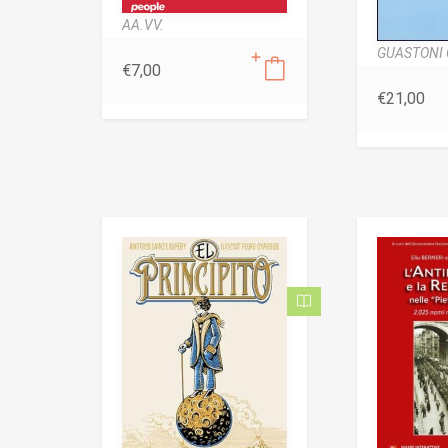
AA.VV.
GUASTONI 
€
7,00
€
21,00