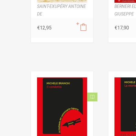
SAINT-EXUPÉRY ANTOINE
BERNERI EL
DE
GIUSEPPE
€
12,95
€
17,90