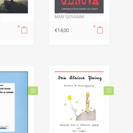
A
MARI GIOVANNI
€
14,00