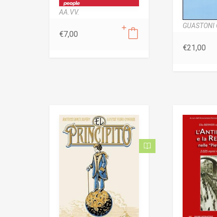
AA.VV.
GUASTONI 
€
7,00
€
21,00