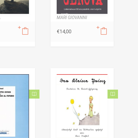
A
MARI GIOVANNI
€
14,00