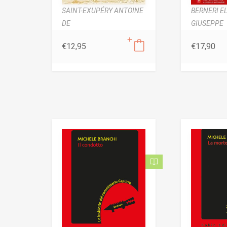
SAINT-EXUPÉRY ANTOINE
BERNERI EL
DE
GIUSEPPE
€
12,95
€
17,90