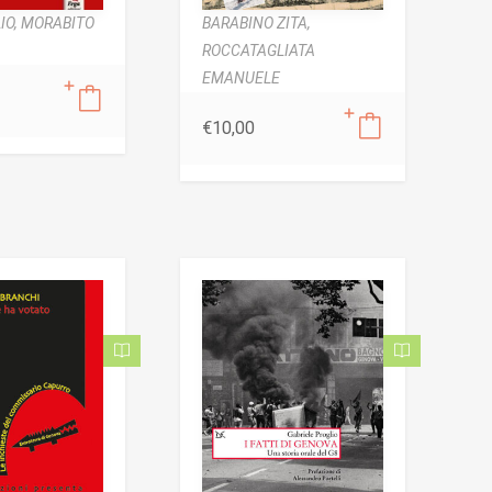
IO,
MORABITO
BARABINO ZITA,
ROCCATAGLIATA
EMANUELE
€
10,00