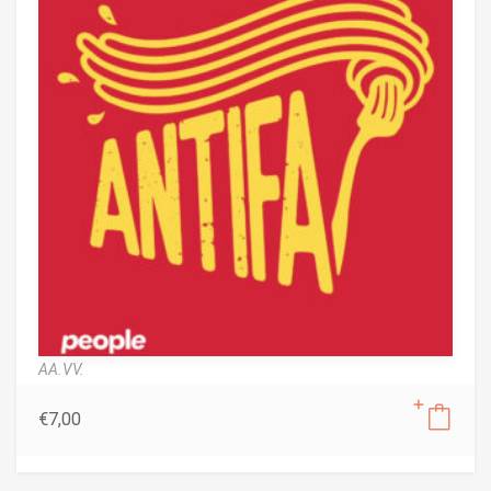
AA.VV.
€
7,00