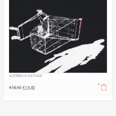
AUERBACH DATHAN
€
18,90
€
14,40