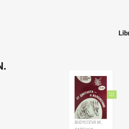
Lib
N.
BUDYL'CEVA M.,