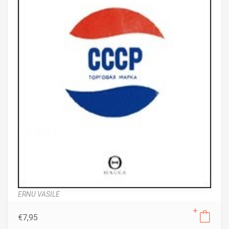
ERNU VASILE
€
7,95