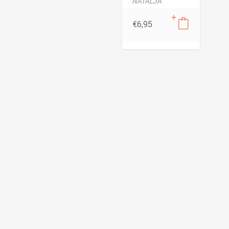
NATAL'JA
€
6,95