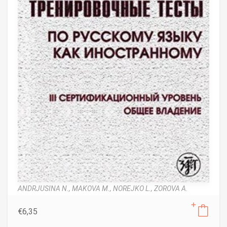
ANDRJUSINA N.,
MAKOVA M.,
NOREJKO L.,
ZOROVA A.
€
6,35