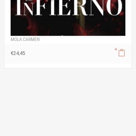
MOLA CARMEN
€
24,45