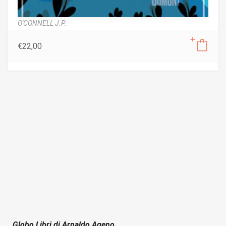
O'CONNELL J.P.
€
22,00
Globo Libri di Arnaldo Ageno