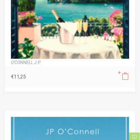
O'CONNELL J.P.
€
11,25