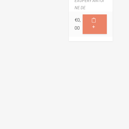
EXUPÉRY ANTOI
NE DE
€
0,
00