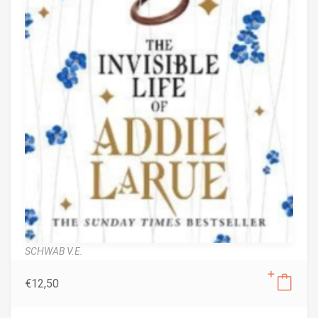
SCHWAB V.E.
€
12,50