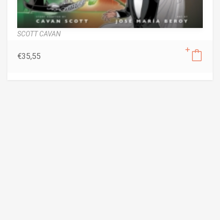
SCOTT CAVAN
€
35,55