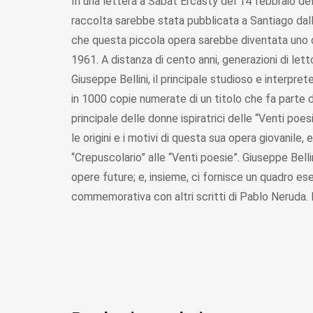
In una lettera a Sabat Ercasty del 14 febbraio de
raccolta sarebbe stata pubblicata a Santiago dal
che questa piccola opera sarebbe diventata uno dei 
1961. A distanza di cento anni, generazioni di lett
Giuseppe Bellini, il principale studioso e interp
in 1000 copie numerate di un titolo che fa parte 
principale delle donne ispiratrici delle “Venti poes
le origini e i motivi di questa sua opera giovanile, e
“Crepuscolario” alle “Venti poesie”. Giuseppe Bellin
opere future; e, insieme, ci fornisce un quadro es
commemorativa con altri scritti di Pablo Neruda. 