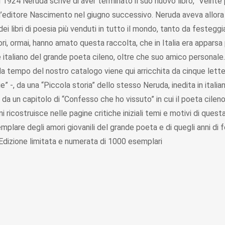
l 1924 Neruda scrive di aver terminato il suo nuovo libro, “Vein
l’editore Nascimento nel giugno successivo. Neruda aveva allor
libri di poesia più venduti in tutto il mondo, tanto da festeggiare
ori, ormai, hanno amato questa raccolta, che in Italia era apparsa 
rete italiano del grande poeta cileno, oltre che suo amico person
da tempo del nostro catalogo viene qui arricchita da cinque lett
ie” -, da una “Piccola storia” dello stesso Neruda, inedita in italia
 da un capitolo di “Confesso che ho vissuto” in cui il poeta cileno ri
i ricostruisce nelle pagine critiche iniziali temi e motivi di ques
emplare degli amori giovanili del grande poeta e di quegli anni di
Edizione limitata e numerata di 1000 esemplari