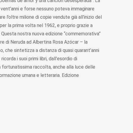
te poemas de amor y una canción desesperada”. La
a vent’anni e forse nessuno poteva immaginare
 l’oltre milione di copie vendute già all’inizio del
per la prima volta nel 1962, e proprio grazie a
ale. Questa nostra nuova edizione “commemorativa”
ere di Neruda ad Albertina Rosa Azócar – la
no, che sintetizza a distanza di quasi quarant’anni
corda i suoi primi libri, dall’esordio di
ta fortunatissima raccolta, anche alla luce delle
 formazione umana e letteraria. Edizione