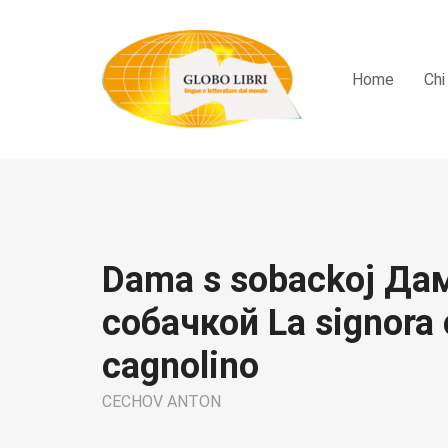
Home
Chi
Dama s sobackoj Да
собачкой La signora c
cagnolino
CECHOV ANTON