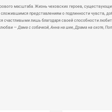
рового масштаба. Жизнь чеховских героев, существующих
ь сложившимся представлениям о подлинности чувств, до
я счастливыми лишь благодаря своей способности любить
о любви —
Дама с собачкой
,
Анна на шее
,
Драма на охоте
,
Поп