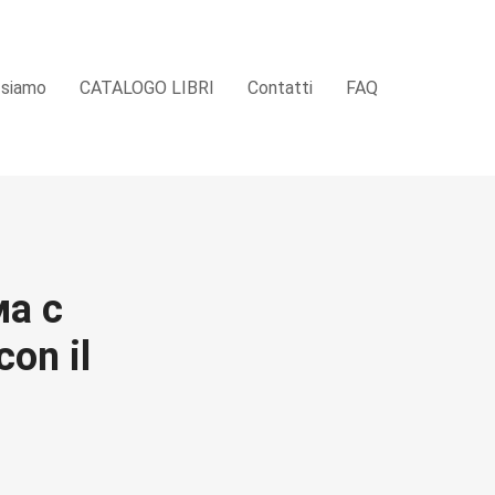
 siamo
CATALOGO LIBRI
Contatti
FAQ
ма с
on il