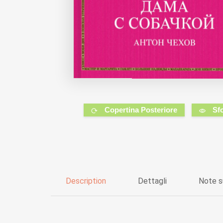
Copertina Posteriore
Sf
Description
Dettagli
Note s