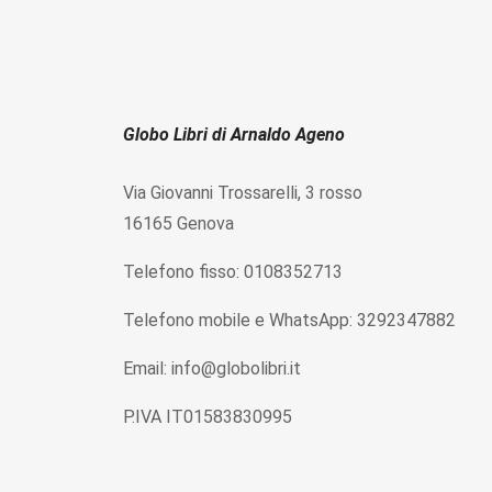
Globo Libri di Arnaldo Ageno
Via Giovanni Trossarelli, 3 rosso
16165 Genova
Telefono fisso: 0108352713
Telefono mobile e WhatsApp: 3292347882
Email: info@globolibri.it
P.IVA IT01583830995