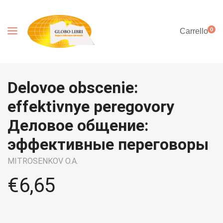
0
Carrello
Delovoe obscenie:
effektivnye peregovory
Деловое общение:
эффективные переговоры
MITROSENKOV O.A.
€
6,65