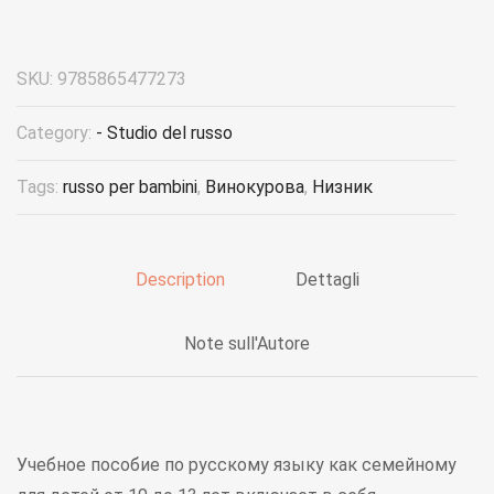
SKU:
9785865477273
Category:
- Studio del russo
Tags:
russo per bambini
,
Винокурова
,
Низник
Description
Dettagli
Note sull'Autore
Учебное пособие по русскому языку как семейному