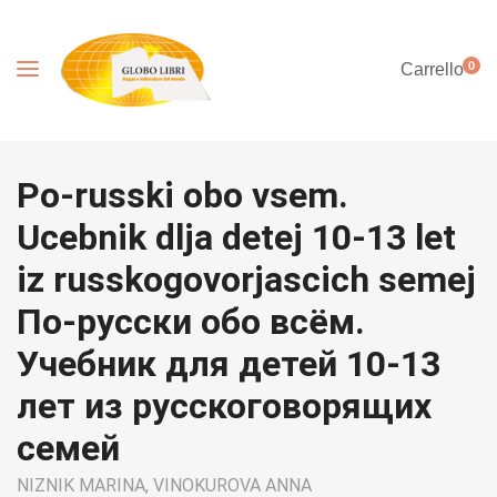
0
Carrello
Po-russki obo vsem.
Ucebnik dlja detej 10-13 let
iz russkogovorjascich semej
По-русски обо всём.
Учебник для детей 10-13
лет из русскоговорящих
семей
NIZNIK MARINA,
VINOKUROVA ANNA