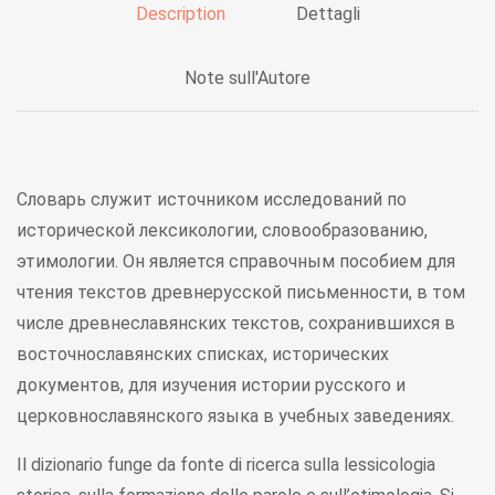
Description
Dettagli
Note sull'Autore
Словарь служит источником исследований по
исторической лексикологии, словообразованию,
этимологии. Он является справочным пособием для
чтения текстов древнерусской письменности, в том
числе древнеславянских текстов, сохранившихся в
восточнославянских списках, исторических
документов, для изучения истории русского и
церковнославянского языка в учебных заведениях.
Il dizionario funge da fonte di ricerca sulla lessicologia