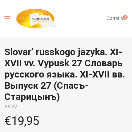
0
Carrello
Slovar’ russkogo jazyka. XI-
XVII vv. Vypusk 27 Словарь
русского языка. XI-XVII вв.
Выпуск 27 (Спасъ-
Старицынъ)
AA.VV.
€
19,95