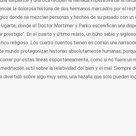
s, una serpiente y una oca reciben la llamada imperativa de la nat
ciar la dolorosa historia de dos hermanos marcados por el rechaz
rgico donde se mezclan personas y hechos de su pasado con un c
-Ugarte, donde el Doctor Mortimer y Parko escenifican una disp
 prestigio”. En el cuarto y último relato, un búho sabio y sigilo
ático religioso. Los cuatro cuentos tienen en común una narració
te mundo protagonizan historias absolutamente humanas, porque 
 correr por estas líneas espontáneamente, como si no fuera un mer
editación sutil sobre la relatividad del bien y el mal. Siempre 
e divertido sobre algo muy serio, una hazaña que sólo pueden lo