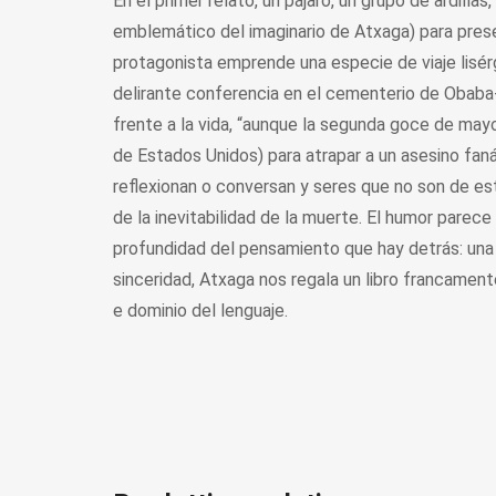
En el primer relato, un pájaro, un grupo de ardilla
emblemático del imaginario de Atxaga) para presen
protagonista emprende una especie de viaje lisé
delirante conferencia en el cementerio de Obaba
frente a la vida, “aunque la segunda goce de mayor
de Estados Unidos) para atrapar a un asesino fan
reflexionan o conversan y seres que no son de es
de la inevitabilidad de la muerte. El humor parece
profundidad del pensamiento que hay detrás: una m
sinceridad, Atxaga nos regala un libro francament
e dominio del lenguaje.