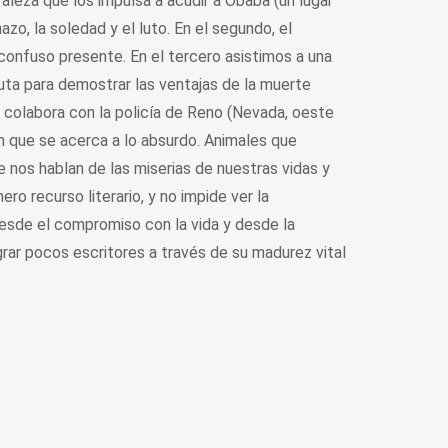
uraleza que los impulsa a acudir a Obaba (un lugar
o, la soledad y el luto. En el segundo, el
onfuso presente. En el tercero asistimos a una
uta para demostrar las ventajas de la muerte
so colabora con la policía de Reno (Nevada, oeste
n que se acerca a lo absurdo. Animales que
nos hablan de las miserias de nuestras vidas y
o recurso literario, y no impide ver la
desde el compromiso con la vida y desde la
grar pocos escritores a través de su madurez vital