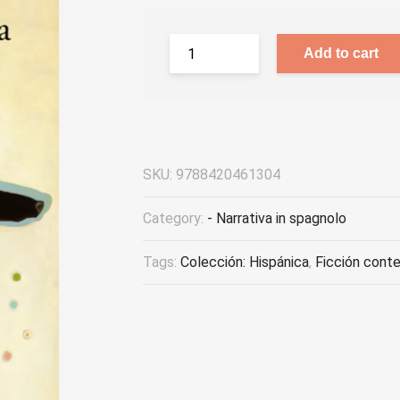
Add to cart
SKU:
9788420461304
Category:
- Narrativa in spagnolo
Tags:
Colección: Hispánica
,
Ficción cont