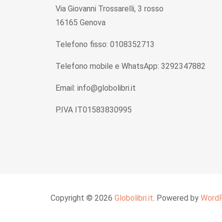
Via Giovanni Trossarelli, 3 rosso
16165 Genova
Telefono fisso: 0108352713
Telefono mobile e WhatsApp: 3292347882
Email: info@globolibri.it
P.IVA IT01583830995
Copyright © 2026
Globolibri.it
. Powered by
Word