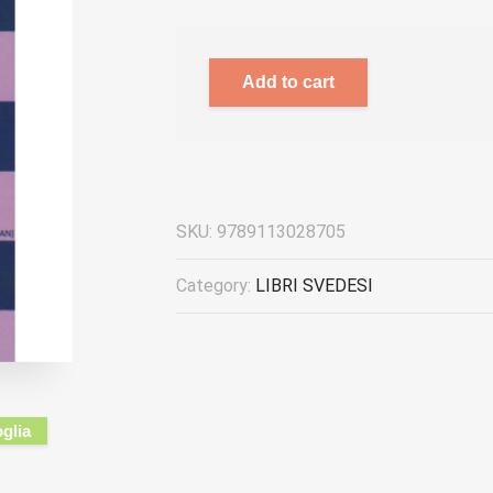
Add to cart
SKU:
9789113028705
Category:
LIBRI SVEDESI
oglia