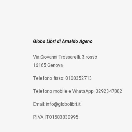
Globo Libri di Arnaldo Ageno
Via Giovanni Trossarelli, 3 rosso
16165 Genova
Telefono fisso: 0108352713
Telefono mobile e WhatsApp: 3292347882
Email: info@globolibri.it
P.IVA IT01583830995