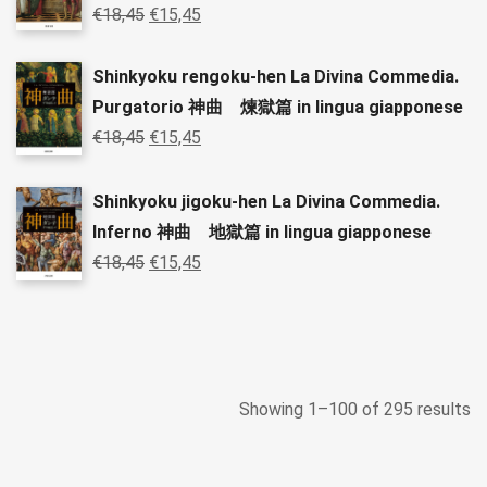
€
18,45
€
15,45
Shinkyoku rengoku-hen La Divina Commedia.
Purgatorio 神曲 煉獄篇 in lingua giapponese
€
18,45
€
15,45
Shinkyoku jigoku-hen La Divina Commedia.
Inferno 神曲 地獄篇 in lingua giapponese
€
18,45
€
15,45
Showing 1–100 of 295 results