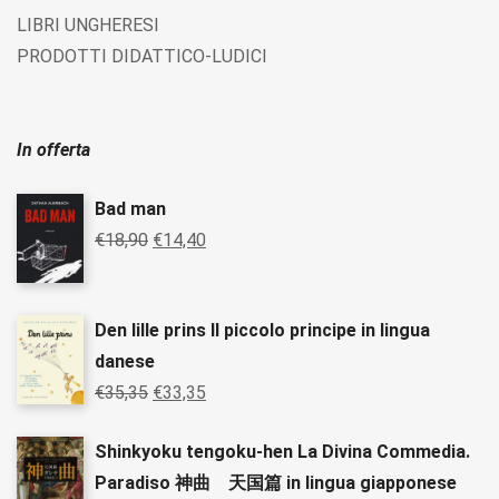
LIBRI UNGHERESI
PRODOTTI DIDATTICO-LUDICI
In offerta
Bad man
€
18,90
€
14,40
Den lille prins Il piccolo principe in lingua
danese
€
35,35
€
33,35
Shinkyoku tengoku-hen La Divina Commedia.
Paradiso 神曲 天国篇 in lingua giapponese