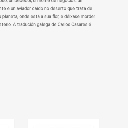
doso, un bebedor, un home de negocios, un
ante e un aviador caído no deserto que trata de
 planeta, onde está a súa flor, e déixase morder
terio. A tradución galega de Carlos Casares é