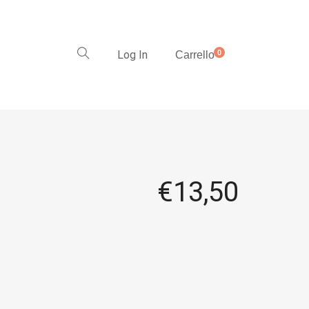
Log In
0
Carrello
€
13,50