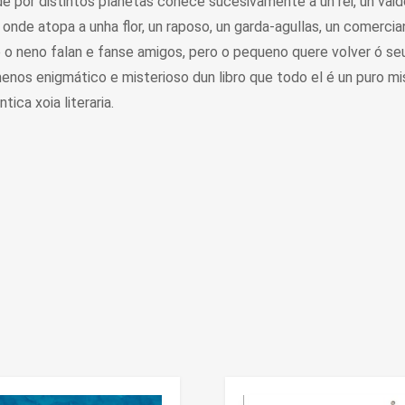
e por distintos planetas coñece sucesivamente a un rei, un vai
, onde atopa a unha flor, un raposo, un garda-agullas, un comerci
 o neno falan e fanse amigos, pero o pequeno quere volver ó seu
enos enigmático e misterioso dun libro que todo el é un puro mis
ca xoia literaria.