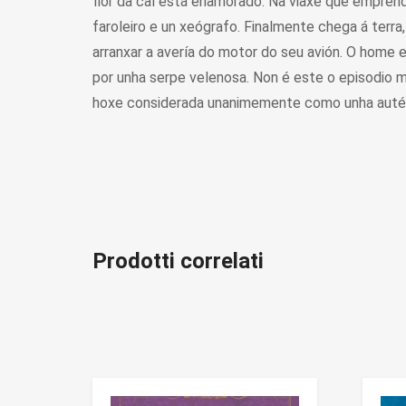
flor da cal está enamorado. Na viaxe que emprend
faroleiro e un xeógrafo. Finalmente chega á terra
arranxar a avería do motor do seu avión. O home e
por unha serpe velenosa. Non é este o episodio m
hoxe considerada unanimemente como unha auténti
Prodotti correlati