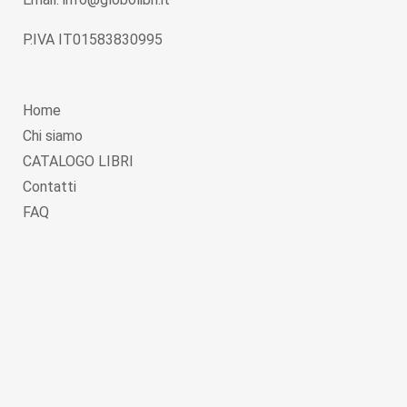
P.IVA IT01583830995
Home
Chi siamo
CATALOGO LIBRI
Contatti
FAQ
Copyright © 2026
Globolibri.it
. Powered by
WordPress
and
Livre
.