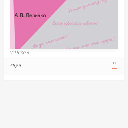
VELICKO A.
€
6,55