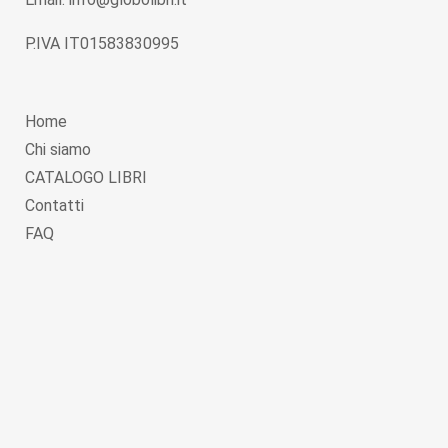
P.IVA IT01583830995
Home
Chi siamo
CATALOGO LIBRI
Contatti
FAQ
Copyright © 2026
Globolibri.it
. Powered by
WordPress
and
Livre
.