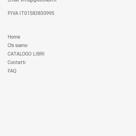
P.IVA IT01583830995
Home
Chi siamo
CATALOGO LIBRI
Contatti
FAQ
Copyright © 2026
Globolibri.it
. Powered by
WordPress
and
Livre
.