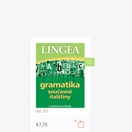
AA.VV.
€
7,75