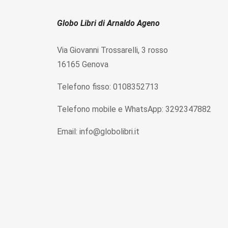
Globo Libri di Arnaldo Ageno
Via Giovanni Trossarelli, 3 rosso
16165 Genova
Telefono fisso: 0108352713
Telefono mobile e WhatsApp: 3292347882
Email: info@globolibri.it
P.IVA IT01583830995