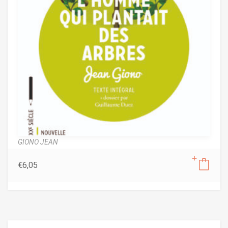
GIONO JEAN
€
6,05