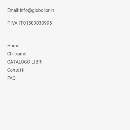
Email: info@globolibri.it
P.IVA IT01583830995
Home
Chi siamo
CATALOGO LIBRI
Contatti
FAQ
Copyright © 2026
Globolibri.it
. Powered by
WordPress
and
Livre
.